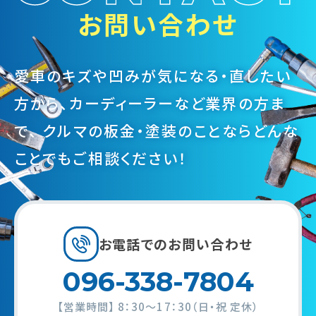
お問い合わせ
愛車のキズや凹みが気になる・直したい
方から、カーディーラーなど業界の方ま
で、
クルマの板金・塗装のことならどんな
ことでもご相談ください！
お電話での
お問い合わせ
096-338-7804
【営業時間】
8：30～17：30（日・祝 定休）