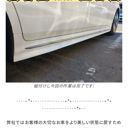
組付けし今回の作業は完了です!
‥‥・*・‥‥………‥‥・*・‥‥………‥‥・*・
‥‥………‥‥・*・…
弊社ではお客様の大切なお車をより美しい状態に戻すため