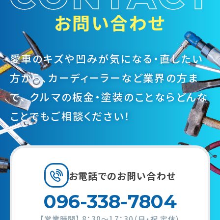
お問い合わせ
愛車のキズや凹みが気になる・直したい
方から、カーディーラーなど業界の方ま
で、
クルマの板金・塗装のことならどんな
ことでもご相談ください！
お電話での
お問い合わせ
096-338-7804
【営業時間】
8：30～17：30（日・祝 定休）